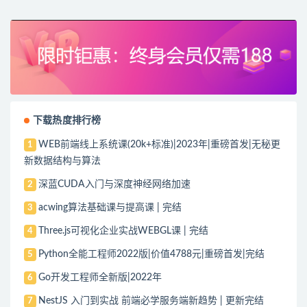
下载热度排行榜
WEB前端线上系统课(20k+标准)|2023年|重磅首发|无秘更
1
新数据结构与算法
深蓝CUDA入门与深度神经网络加速
2
acwing算法基础课与提高课 | 完结
3
Three.js可视化企业实战WEBGL课 | 完结
4
Python全能工程师2022版|价值4788元|重磅首发|完结
5
Go开发工程师全新版|2022年
6
NestJS 入门到实战 前端必学服务端新趋势 | 更新完结
7