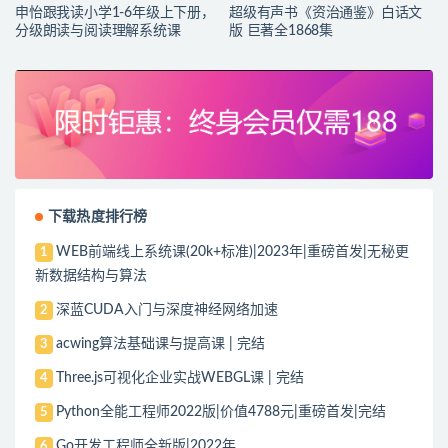
申怡跟我读小学1-6年级上下册，
超级有声书《资治通鉴》白话文
分级朗读与阅读理解系统课
版 巨著全1868集
下载热度排行榜
WEB前端线上系统课(20k+标准)|2023年|重磅首发|无秘更
1
新数据结构与算法
深蓝CUDA入门与深度神经网络加速
2
acwing算法基础课与提高课 | 完结
3
Three.js可视化企业实战WEBGL课 | 完结
4
Python全能工程师2022版|价值4788元|重磅首发|完结
5
Go开发工程师全新版|2022年
6