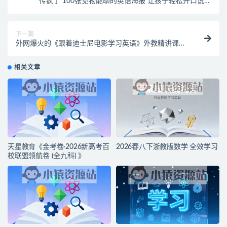
传疯了 100张见物能聊的英语海报 让孩子轻松开口说英
语
下一篇
外网爆火的《跟着迪士尼电影学习英语》外教精讲课每
一集都是中英双字幕
相关文章
天星教育《金考卷·2026新高考百
2026春八下浙教版数学 全效学习
校联盟领航卷 (全九科) 》