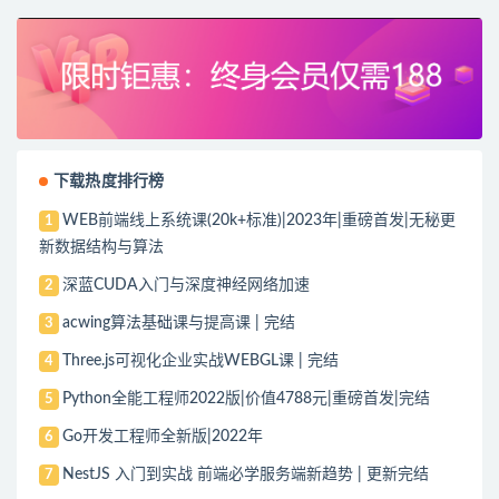
下载热度排行榜
WEB前端线上系统课(20k+标准)|2023年|重磅首发|无秘更
1
新数据结构与算法
深蓝CUDA入门与深度神经网络加速
2
acwing算法基础课与提高课 | 完结
3
Three.js可视化企业实战WEBGL课 | 完结
4
Python全能工程师2022版|价值4788元|重磅首发|完结
5
Go开发工程师全新版|2022年
6
NestJS 入门到实战 前端必学服务端新趋势 | 更新完结
7