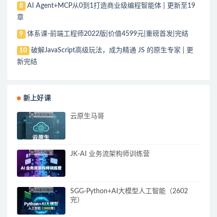
AI Agent+MCP从0到1打造商业级编程智能体 | 更新至19
8
章
体系课-前端工程师2022版|价值4599元|重磅首发|完结
9
破解JavaScript高级玩法，成为精通 JS 的原生专家 | 更
10
新完结
新上好课
云原生马哥
JK-AI 业务流架构师训练营
SGG-Python+AI大模型人工智能（2602
完）