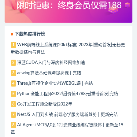
下载热度排行榜
WEB前端线上系统课(20k+标准)|2023年|重磅首发|无秘更
1
新数据结构与算法
深蓝CUDA入门与深度神经网络加速
2
acwing算法基础课与提高课 | 完结
3
Three.js可视化企业实战WEBGL课 | 完结
4
Python全能工程师2022版|价值4788元|重磅首发|完结
5
Go开发工程师全新版|2022年
6
NestJS 入门到实战 前端必学服务端新趋势 | 更新完结
7
AI Agent+MCP从0到1打造商业级编程智能体 | 更新至19
8
章