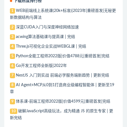
下载热度排行榜
WEB前端线上系统课(20k+标准)|2023年|重磅首发|无秘更
1
新数据结构与算法
深蓝CUDA入门与深度神经网络加速
2
acwing算法基础课与提高课 | 完结
3
Three.js可视化企业实战WEBGL课 | 完结
4
Python全能工程师2022版|价值4788元|重磅首发|完结
5
Go开发工程师全新版|2022年
6
NestJS 入门到实战 前端必学服务端新趋势 | 更新完结
7
AI Agent+MCP从0到1打造商业级编程智能体 | 更新至19
8
章
体系课-前端工程师2022版|价值4599元|重磅首发|完结
9
破解JavaScript高级玩法，成为精通 JS 的原生专家 | 更
10
新完结