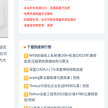
本站所有资源均为：百度网盘不加密
免费资源网盘形式随机
如链接失效，会员可联系网盘资源处微信
请直接说明来意，谢谢
级实
下载热度排行榜
仅可
WEB前端线上系统课(20k+标准)|2023年|重磅
1
为
大
首发|无秘更新数据结构与算法
深蓝CUDA入门与深度神经网络加速
2
acwing算法基础课与提高课 | 完结
3
Three.js可视化企业实战WEBGL课 | 完结
4
Python全能工程师2022版|价值4788元|重磅首
5
发|完结