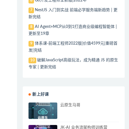
Go开发工程师全新版|2022年
6
NestJS 入门到实战 前端必学服务端新趋势 | 更
7
新完结
AI Agent+MCP从0到1打造商业级编程智能体 |
8
更新至19章
体系课-前端工程师2022版|价值4599元|重磅首
9
发|完结
破解JavaScript高级玩法，成为精通 JS 的原生
10
专家 | 更新完结
新上好课
云原生马哥
JK-AI 业务流架构师训练营