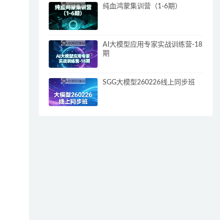
纯血鸿蒙集训营（1-6期）
AI大模型应用专家实战训练营-18
期
SGG大模型260226线上同步班