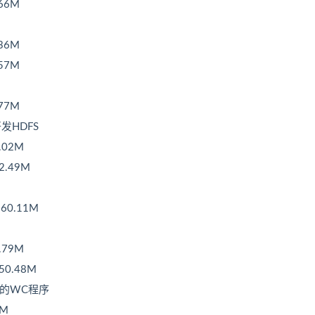
66M
36M
57M
77M
开发HDFS
.02M
2.49M
60.11M
.79M
50.48M
发MR的WC程序
8M