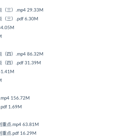
三）.mp4 29.33M
三）.pdf 6.30M
4.05M
M
四）.mp4 86.32M
四）.pdf 31.39M
1.41M
M
4 156.72M
f 1.69M
点.mp4 63.81M
.pdf 16.29M