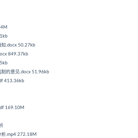
94M
1kb
ocx 50.27kb
x 849.37kb
5kb
见.docx 51.96kb
413.36kb
 169.10M
析
mp4 272.18M