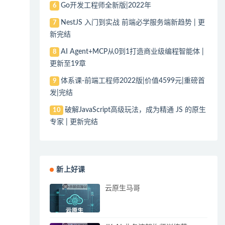
Go开发工程师全新版|2022年
6
NestJS 入门到实战 前端必学服务端新趋势 | 更
7
新完结
AI Agent+MCP从0到1打造商业级编程智能体 |
8
更新至19章
体系课-前端工程师2022版|价值4599元|重磅首
9
发|完结
破解JavaScript高级玩法，成为精通 JS 的原生
10
专家 | 更新完结
新上好课
云原生马哥