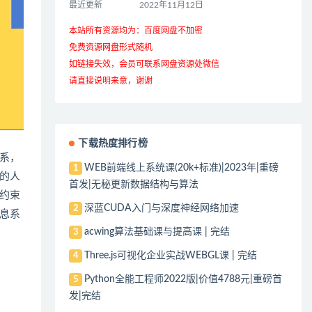
最近更新
2022年11月12日
本站所有资源均为：百度网盘不加密
免费资源网盘形式随机
如链接失效，会员可联系网盘资源处微信
请直接说明来意，谢谢
下载热度排行榜
系，
WEB前端线上系统课(20k+标准)|2023年|重磅
1
的人
首发|无秘更新数据结构与算法
约束
深蓝CUDA入门与深度神经网络加速
2
息系
acwing算法基础课与提高课 | 完结
3
Three.js可视化企业实战WEBGL课 | 完结
4
Python全能工程师2022版|价值4788元|重磅首
5
发|完结