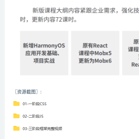
〖资源截图〗: