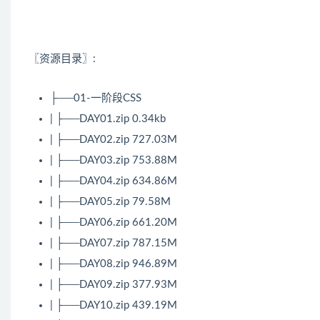
〖资源目录〗:
├──01-一阶段
CSS
| ├──DAY01.zip 0.34kb
| ├──DAY02.zip 727.03M
| ├──DAY03.zip 753.88M
| ├──DAY04.zip 634.86M
| ├──DAY05.zip 79.58M
| ├──DAY06.zip 661.20M
| ├──DAY07.zip 787.15M
| ├──DAY08.zip 946.89M
| ├──DAY09.zip 377.93M
| ├──DAY10.zip 439.19M