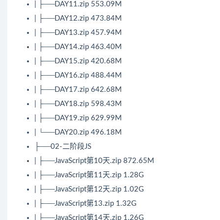
| ├──DAY11.zip 553.09M
| ├──DAY12.zip 473.84M
| ├──DAY13.zip 457.94M
| ├──DAY14.zip 463.40M
| ├──DAY15.zip 420.68M
| ├──DAY16.zip 488.44M
| ├──DAY17.zip 642.68M
| ├──DAY18.zip 598.43M
| ├──DAY19.zip 629.99M
| └──DAY20.zip 496.18M
├──02-二阶段JS
| ├──
JavaScript
第10天.zip 872.65M
| ├──
JavaScript
第11天.zip 1.28G
| ├──
JavaScript
第12天.zip 1.02G
| ├──JavaScript第13.zip 1.32G
| ├──JavaScript第14天.zip 1.26G