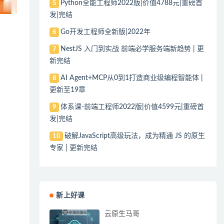
Python全能工程师2022版|价值4788元|重磅首
5
发|完结
Go开发工程师全新版|2022年
6
NestJS 入门到实战 前端必学服务端新趋势 | 更
7
新完结
AI Agent+MCP从0到1打造商业级编程智能体 |
8
更新至19章
体系课-前端工程师2022版|价值4599元|重磅首
9
发|完结
破解JavaScript高级玩法，成为精通 JS 的原生
10
专家 | 更新完结
新上好课
云原生马哥