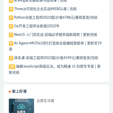
acwing算法基础课与提高课 | 完结
3
Three.js可视化企业实战WEBGL课 | 完结
4
Python全能工程师2022版|价值4788元|重磅首发|完结
5
Go开发工程师全新版|2022年
6
NestJS 入门到实战 前端必学服务端新趋势 | 更新完结
7
AI Agent+MCP从0到1打造商业级编程智能体 | 更新至19
8
章
体系课-前端工程师2022版|价值4599元|重磅首发|完结
9
破解JavaScript高级玩法，成为精通 JS 的原生专家 | 更
10
新完结
新上好课
云原生马哥