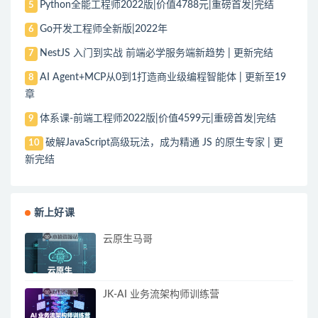
Python全能工程师2022版|价值4788元|重磅首发|完结
5
Go开发工程师全新版|2022年
6
NestJS 入门到实战 前端必学服务端新趋势 | 更新完结
7
AI Agent+MCP从0到1打造商业级编程智能体 | 更新至19
8
章
体系课-前端工程师2022版|价值4599元|重磅首发|完结
9
破解JavaScript高级玩法，成为精通 JS 的原生专家 | 更
10
新完结
新上好课
云原生马哥
JK-AI 业务流架构师训练营