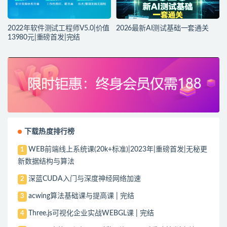
2022年软件测试工程师V5.0|价值
2026最新AI测试基础一套通关
13980元|重磅首发|完结
下载热度排行榜
WEB前端线上系统课(20k+标准)|2023年|重磅首发|无秘更
1
新数据结构与算法
深蓝CUDA入门与深度神经网络加速
2
acwing算法基础课与提高课 | 完结
3
Three.js可视化企业实战WEBGL课 | 完结
4