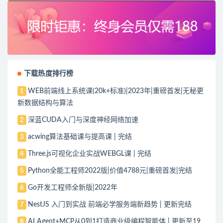
下载热度排行榜
WEB前端线上系统课(20k+标准)|2023年|重磅首发|无秘更
1
新数据结构与算法
深蓝CUDA入门与深度神经网络加速
2
acwing算法基础课与提高课 | 完结
3
Three.js可视化企业实战WEBGL课 | 完结
4
Python全能工程师2022版|价值4788元|重磅首发|完结
5
Go开发工程师全新版|2022年
6
NestJS 入门到实战 前端必学服务端新趋势 | 更新完结
7
AI Agent+MCP从0到1打造商业级编程智能体 | 更新至19
8