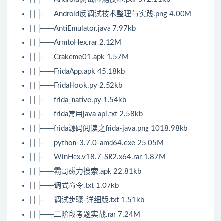
| | ├──Android反调试技术整理与实践.png 4.00M
| | ├──AntiEmulator.java 7.97kb
| | ├──ArmtoHex.rar 2.12M
| | ├──Crakeme01.apk 1.57M
| | ├──FridaApp.apk 45.18kb
| | ├──FridaHook.py 2.52kb
| | ├──frida_native.py 1.54kb
| | ├──frida常用java api.txt 2.58kb
| | ├──frida源码阅读之frida-java.png 1018.98kb
| | ├──python-3.7.0-amd64.exe 25.05M
| | ├──WinHex.v18.7-SR2.x64.rar 1.87M
| | ├──霸哥磁力搜索.apk 22.81kb
| | ├──调式命令.txt 1.07kb
| | ├──调试步骤-详细版.txt 1.51kb
| | ├──二阶段考题实战.rar 7.24M