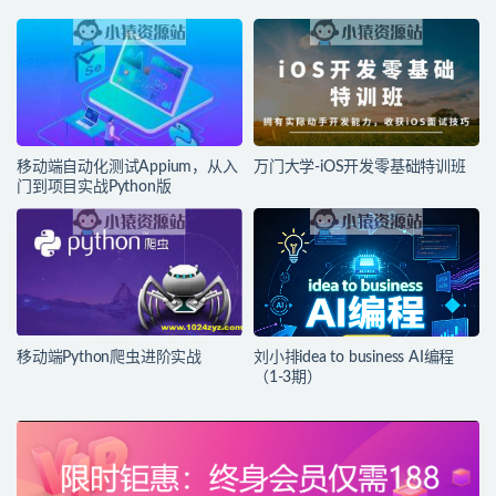
移动端自动化测试Appium，从入
万门大学-iOS开发零基础特训班
门到项目实战Python版
移动端Python爬虫进阶实战
刘小排idea to business AI编程
（1-3期）