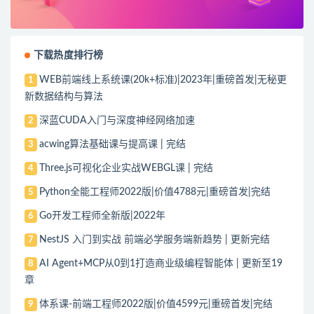
下载热度排行榜
WEB前端线上系统课(20k+标准)|2023年|重磅首发|无秘更
1
新数据结构与算法
深蓝CUDA入门与深度神经网络加速
2
acwing算法基础课与提高课 | 完结
3
Three.js可视化企业实战WEBGL课 | 完结
4
Python全能工程师2022版|价值4788元|重磅首发|完结
5
Go开发工程师全新版|2022年
6
NestJS 入门到实战 前端必学服务端新趋势 | 更新完结
7
AI Agent+MCP从0到1打造商业级编程智能体 | 更新至19
8
章
体系课-前端工程师2022版|价值4599元|重磅首发|完结
9