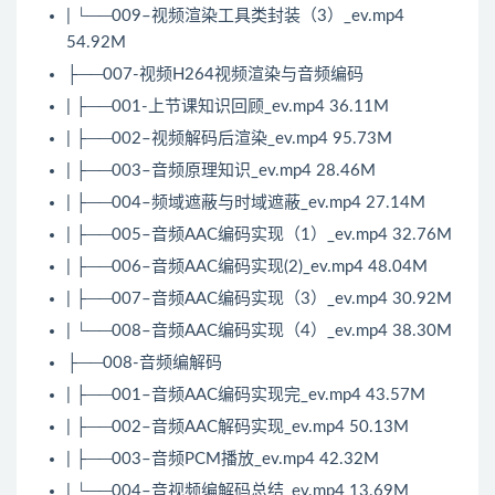
| └──009–视频渲染工具类封装（3）_ev.mp4
54.92M
├──007-视频H264视频渲染与音频编码
| ├──001-上节课知识回顾_ev.mp4 36.11M
| ├──002–视频解码后渲染_ev.mp4 95.73M
| ├──003–音频原理知识_ev.mp4 28.46M
| ├──004–频域遮蔽与时域遮蔽_ev.mp4 27.14M
| ├──005–音频AAC编码实现（1）_ev.mp4 32.76M
| ├──006–音频AAC编码实现(2)_ev.mp4 48.04M
| ├──007–音频AAC编码实现（3）_ev.mp4 30.92M
| └──008–音频AAC编码实现（4）_ev.mp4 38.30M
├──008-音频编解码
| ├──001–音频AAC编码实现完_ev.mp4 43.57M
| ├──002–音频AAC解码实现_ev.mp4 50.13M
| ├──003–音频PCM播放_ev.mp4 42.32M
| └──004–音视频编解码总结_ev.mp4 13.69M