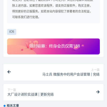
除上述内容。如果您喜欢该程序，请支持正版软件，购买注册，
得到更好的正版服务。如若本站内容侵犯了原著者的合法权益，
可联系我们进行处理。
iOS
上一篇
马士兵 微服务中的用户会话管理 | 完结
下一篇
大厂设计进阶实战课 | 更新完结
相关文章