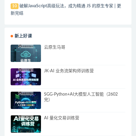
破解JavaScript高级玩法，成为精通 JS 的原生专家 | 更
10
新完结
新上好课
云原生马哥
JK-AI 业务流架构师训练营
SGG-Python+AI大模型人工智能（2602
完）
AI 量化交易训练营