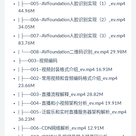
| ├──005–AVFoundation人脸识别实现（1）_ev.mp4
44.96M
| ├──006–AVFoundation人脸识别实现（2）_ev.mp4
34.05M
| ├──007–AVFoundation人脸识别实现（3）_ev.mp4
83.76M
| └──008–AVFoundation二维码识别_ev.mp4 29.98M
├──003–视频编码
| ├──001–视频封装格式介绍_ev.mp4 16.93M
| ├──002–常用视频和音频编码格式介绍_ev.mp4
23.66M
| ├──003–直播流程解释_ev.mp4 28.82M
| ├──004–直播和小视频架构分析_ev.mp4 19.91M
| ├──005–泛娱乐和实时直播服务器架构解析_ev.mp4
36.23M
| ├──006–CDN网络解析_ev.mp4 12.91M