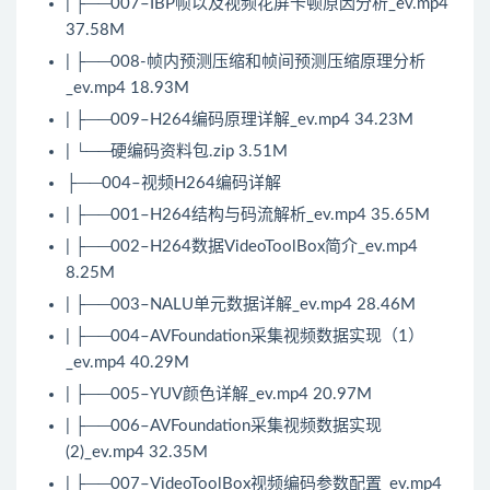
| ├──007–IBP帧以及视频花屏卡顿原因分析_ev.mp4
37.58M
| ├──008-帧内预测压缩和帧间预测压缩原理分析
_ev.mp4 18.93M
| ├──009–H264编码原理详解_ev.mp4 34.23M
| └──硬编码资料包.zip 3.51M
├──004–视频H264编码详解
| ├──001–H264结构与码流解析_ev.mp4 35.65M
| ├──002–H264数据VideoToolBox简介_ev.mp4
8.25M
| ├──003–NALU单元数据详解_ev.mp4 28.46M
| ├──004–AVFoundation采集视频数据实现（1）
_ev.mp4 40.29M
| ├──005–YUV颜色详解_ev.mp4 20.97M
| ├──006–AVFoundation采集视频数据实现
(2)_ev.mp4 32.35M
| ├──007–VideoToolBox视频编码参数配置_ev.mp4