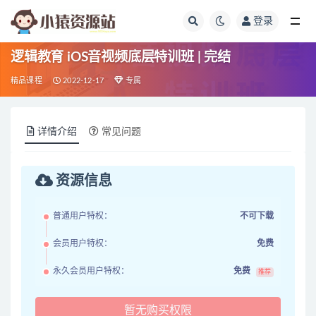
登录
全部
逻辑教育 iOS音视频底层特训班 | 完结
精品课程
2022-12-17
专属
详情介绍
常见问题
资源信息
普通用户特权：
不可下载
会员用户特权：
免费
永久会员用户特权：
免费
推荐
暂无购买权限