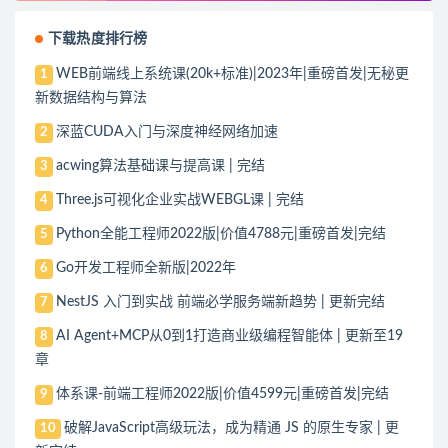
下载热度排行榜
WEB前端线上系统课(20k+标准)|2023年|重磅首发|无秘更
1
新数据结构与算法
深蓝CUDA入门与深度神经网络加速
2
acwing算法基础课与提高课 | 完结
3
Three.js可视化企业实战WEBGL课 | 完结
4
Python全能工程师2022版|价值4788元|重磅首发|完结
5
Go开发工程师全新版|2022年
6
NestJS 入门到实战 前端必学服务端新趋势 | 更新完结
7
AI Agent+MCP从0到1打造商业级编程智能体 | 更新至19
8
章
体系课-前端工程师2022版|价值4599元|重磅首发|完结
9
破解JavaScript高级玩法，成为精通 JS 的原生专家 | 更
10