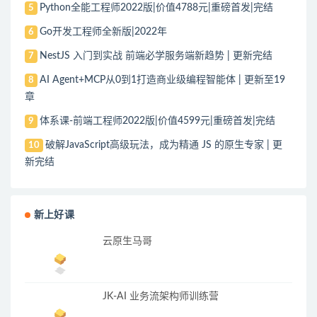
Python全能工程师2022版|价值4788元|重磅首发|完结
5
Go开发工程师全新版|2022年
6
NestJS 入门到实战 前端必学服务端新趋势 | 更新完结
7
AI Agent+MCP从0到1打造商业级编程智能体 | 更新至19
8
章
体系课-前端工程师2022版|价值4599元|重磅首发|完结
9
破解JavaScript高级玩法，成为精通 JS 的原生专家 | 更
10
新完结
新上好课
云原生马哥
JK-AI 业务流架构师训练营