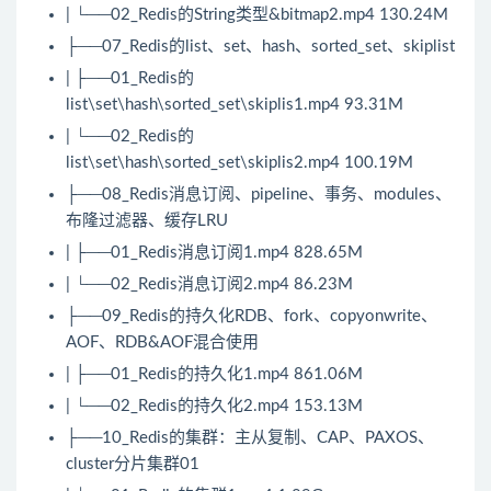
| └──02_Redis的String类型&bitmap2.mp4 130.24M
├──07_Redis的list、set、hash、sorted_set、skiplist
| ├──01_Redis的
list\set\hash\sorted_set\skiplis1.mp4 93.31M
| └──02_Redis的
list\set\hash\sorted_set\skiplis2.mp4 100.19M
├──08_Redis消息订阅、pipeline、事务、modules、
布隆过滤器、缓存LRU
| ├──01_Redis消息订阅1.mp4 828.65M
| └──02_Redis消息订阅2.mp4 86.23M
├──09_Redis的持久化RDB、fork、copyonwrite、
AOF、RDB&AOF混合使用
| ├──01_Redis的持久化1.mp4 861.06M
| └──02_Redis的持久化2.mp4 153.13M
├──10_Redis的集群：主从复制、CAP、PAXOS、
cluster分片集群01