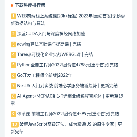
下载热度排行榜
WEB前端线上系统课(20k+标准)|2023年|重磅首发|无秘更
1
新数据结构与算法
深蓝CUDA入门与深度神经网络加速
2
acwing算法基础课与提高课 | 完结
3
Three.js可视化企业实战WEBGL课 | 完结
4
Python全能工程师2022版|价值4788元|重磅首发|完结
5
Go开发工程师全新版|2022年
6
NestJS 入门到实战 前端必学服务端新趋势 | 更新完结
7
AI Agent+MCP从0到1打造商业级编程智能体 | 更新至19
8
章
体系课-前端工程师2022版|价值4599元|重磅首发|完结
9
破解JavaScript高级玩法，成为精通 JS 的原生专家 | 更
10
新完结