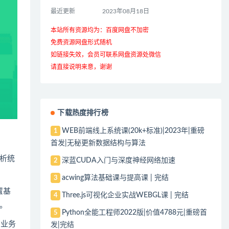
最近更新
2023年08月18日
本站所有资源均为：百度网盘不加密
免费资源网盘形式随机
如链接失效，会员可联系网盘资源处微信
请直接说明来意，谢谢
下载热度排行榜
WEB前端线上系统课(20k+标准)|2023年|重磅
1
首发|无秘更新数据结构与算法
析统
深蓝CUDA入门与深度神经网络加速
2
acwing算法基础课与提高课 | 完结
3
置基
Three.js可视化企业实战WEBGL课 | 完结
4
。
Python全能工程师2022版|价值4788元|重磅首
5
的业务
发|完结