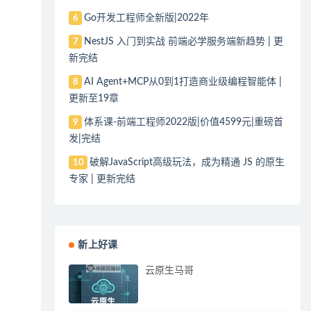
Go开发工程师全新版|2022年
6
NestJS 入门到实战 前端必学服务端新趋势 | 更
7
新完结
AI Agent+MCP从0到1打造商业级编程智能体 |
8
更新至19章
体系课-前端工程师2022版|价值4599元|重磅首
9
发|完结
破解JavaScript高级玩法，成为精通 JS 的原生
10
专家 | 更新完结
新上好课
云原生马哥