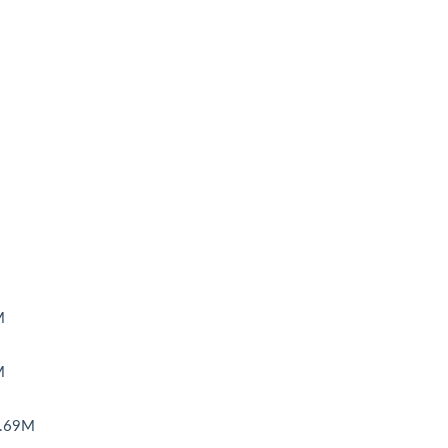
M
M
.69M