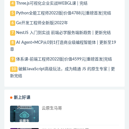
Three.js可视化企业实战WEBGL课 | 完结
4
Python全能工程师2022版|价值4788元|重磅首发|完结
5
Go开发工程师全新版|2022年
6
NestJS 入门到实战 前端必学服务端新趋势 | 更新完结
7
AI Agent+MCP从0到1打造商业级编程智能体 | 更新至19
8
章
体系课-前端工程师2022版|价值4599元|重磅首发|完结
9
破解JavaScript高级玩法，成为精通 JS 的原生专家 | 更
10
新完结
新上好课
云原生马哥