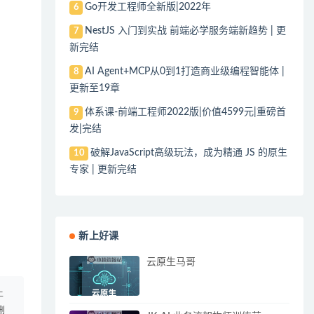
Go开发工程师全新版|2022年
6
NestJS 入门到实战 前端必学服务端新趋势 | 更
7
新完结
AI Agent+MCP从0到1打造商业级编程智能体 |
8
更新至19章
体系课-前端工程师2022版|价值4599元|重磅首
9
发|完结
破解JavaScript高级玩法，成为精通 JS 的原生
10
专家 | 更新完结
新上好课
云原生马哥
上
删