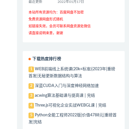
最近更新
2022年01月17日
本站所有资源均为：百度网盘不加密
免费资源网盘形式随机
如链接失效，会员可联系网盘资源处微信
请直接说明来意，谢谢
下载热度排行榜
WEB前端线上系统课(20k+标准)|2023年|重磅
1
首发|无秘更新数据结构与算法
深蓝CUDA入门与深度神经网络加速
2
acwing算法基础课与提高课 | 完结
3
Three.js可视化企业实战WEBGL课 | 完结
4
Python全能工程师2022版|价值4788元|重磅首
5
发|完结