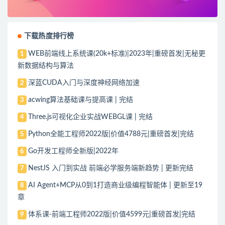
下载热度排行榜
WEB前端线上系统课(20k+标准)|2023年|重磅首发|无秘更
1
新数据结构与算法
深蓝CUDA入门与深度神经网络加速
2
acwing算法基础课与提高课 | 完结
3
Three.js可视化企业实战WEBGL课 | 完结
4
Python全能工程师2022版|价值4788元|重磅首发|完结
5
Go开发工程师全新版|2022年
6
NestJS 入门到实战 前端必学服务端新趋势 | 更新完结
7
AI Agent+MCP从0到1打造商业级编程智能体 | 更新至19
8
章
体系课-前端工程师2022版|价值4599元|重磅首发|完结
9