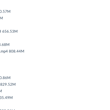
.57M
5M
656.53M
.68M
4 808.44M
0.86M
29.52M
M
5.49M