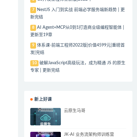
NestJS 入门到实战 前端必学服务端新趋势 | 更
7
新完结
AI Agent+MCP从0到1打造商业级编程智能体 |
8
更新至19章
体系课-前端工程师2022版|价值4599元|重磅首
9
发|完结
破解JavaScript高级玩法，成为精通 JS 的原生
10
专家 | 更新完结
新上好课
云原生马哥
JK-AI 业务流架构师训练营