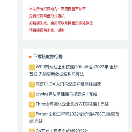
本站所有资源均为：百度网盘不加密
免费资源网盘形式随机
如链接失效，会员可联系网盘资源处微信
请直接说明来意，谢谢
下载热度排行榜
WEB前端线上系统课(20k+标准)|2023年|重磅
1
首发|无秘更新数据结构与算法
深蓝CUDA入门与深度神经网络加速
2
acwing算法基础课与提高课 | 完结
3
Three.js可视化企业实战WEBGL课 | 完结
4
Python全能工程师2022版|价值4788元|重磅首
5
发|完结
Go开发工程师全新版|2022年
6