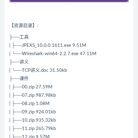
【资源目录】:
├──工具
| ├──JPEXS_10.0.0.1611.exe 9.51M
| └──Wireshark-win64-2.2.7.exe 47.11M
├──讲义
| └──
TCP
讲义.doc 31.50kb
├──课件
| ├──00.zip 27.59M
| ├──07.zip 987.98kb
| ├──08.zip 1.08M
| ├──09.zip 924.01kb
| ├──10.zip 935.32kb
| ├──11.zip 265.79kb
| ├──12.zip 9.57M