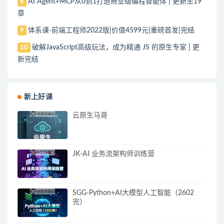
AI Agent+MCP从0到1打造商业级编程智能体 | 更新至19
8
章
体系课-前端工程师2022版|价值4599元|重磅首发|完结
9
破解JavaScript高级玩法，成为精通 JS 的原生专家 | 更
10
新完结
新上好课
云原生马哥
JK-AI 业务流架构师训练营
SGG-Python+AI大模型人工智能（2602
完）