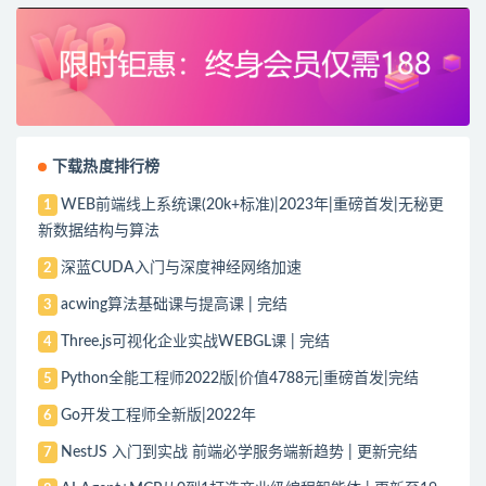
下载热度排行榜
WEB前端线上系统课(20k+标准)|2023年|重磅首发|无秘更
1
新数据结构与算法
深蓝CUDA入门与深度神经网络加速
2
acwing算法基础课与提高课 | 完结
3
Three.js可视化企业实战WEBGL课 | 完结
4
Python全能工程师2022版|价值4788元|重磅首发|完结
5
Go开发工程师全新版|2022年
6
NestJS 入门到实战 前端必学服务端新趋势 | 更新完结
7