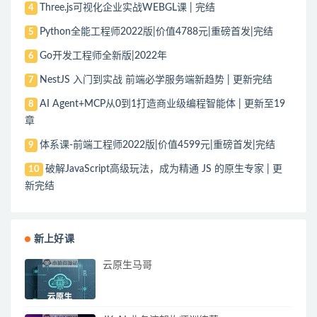
Three.js可视化企业实战WEBGL课 | 完结
4
Python全能工程师2022版|价值4788元|重磅首发|完结
5
Go开发工程师全新版|2022年
6
NestJS 入门到实战 前端必学服务端新趋势 | 更新完结
7
AI Agent+MCP从0到1打造商业级编程智能体 | 更新至19
8
章
体系课-前端工程师2022版|价值4599元|重磅首发|完结
9
破解JavaScript高级玩法，成为精通 JS 的原生专家 | 更
10
新完结
新上好课
云原生马哥