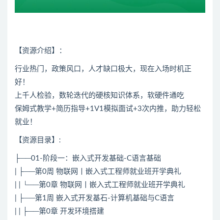
【资源介绍】：
行业热门，政策风口，人才缺口极大，现在入场时机正
好！
上千人检验，数轮迭代的硬核知识体系，软硬件通吃
保姆式教学+简历指导+1V1模拟
面试
+3次内推，助力轻松
就业！
【资源目录】:
├──01-阶段一：
嵌入式
开发基础-
C语言
基础
| ├──第0周 物联网丨
嵌入式
工程师就业班开学典礼
| | └──第0章 物联网丨嵌入式工程师就业班开学典礼
| ├──第1周 嵌入式开发基石-计算机基础与
C语言
| | ├──第0章 开发环境搭建