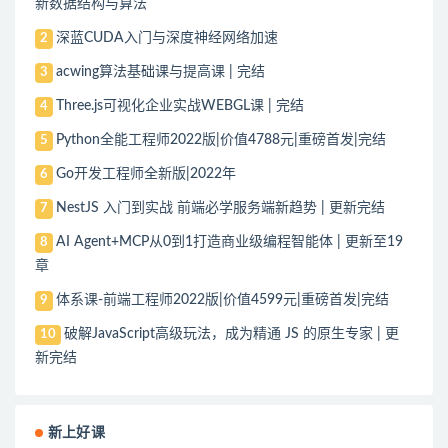
新数据结构与算法
深蓝CUDA入门与深度神经网络加速
2
acwing算法基础课与提高课 | 完结
3
Three.js可视化企业实战WEBGL课 | 完结
4
Python全能工程师2022版|价值4788元|重磅首发|完结
5
Go开发工程师全新版|2022年
6
NestJS 入门到实战 前端必学服务端新趋势 | 更新完结
7
AI Agent+MCP从0到1打造商业级编程智能体 | 更新至19
8
章
体系课-前端工程师2022版|价值4599元|重磅首发|完结
9
破解JavaScript高级玩法，成为精通 JS 的原生专家 | 更
10
新完结
新上好课