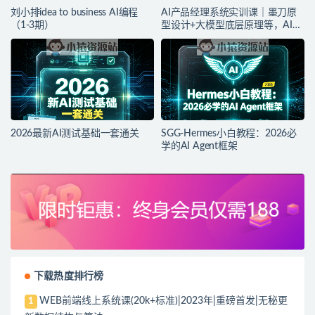
刘小排idea to business AI编程
AI产品经理系统实训课｜墨刀原
（1-3期）
型设计+大模型底层原理等，AI产
品落地实战教程
2026最新AI测试基础一套通关
SGG-Hermes小白教程：2026必
学的AI Agent框架
下载热度排行榜
WEB前端线上系统课(20k+标准)|2023年|重磅首发|无秘更
1