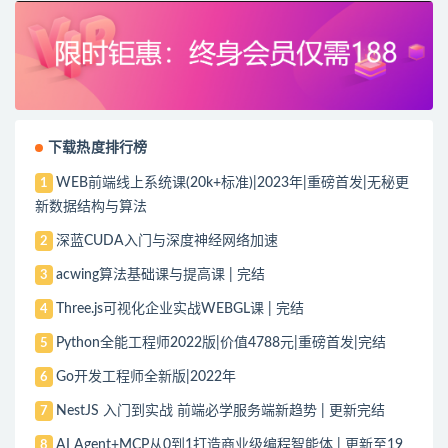
下载热度排行榜
WEB前端线上系统课(20k+标准)|2023年|重磅首发|无秘更
1
新数据结构与算法
深蓝CUDA入门与深度神经网络加速
2
acwing算法基础课与提高课 | 完结
3
Three.js可视化企业实战WEBGL课 | 完结
4
Python全能工程师2022版|价值4788元|重磅首发|完结
5
Go开发工程师全新版|2022年
6
NestJS 入门到实战 前端必学服务端新趋势 | 更新完结
7
AI Agent+MCP从0到1打造商业级编程智能体 | 更新至19
8