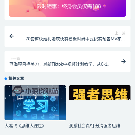
上一篇
70套剪映婚礼婚庆快剪模板时尚中式纪实预告MV花絮
视频草稿文件
下一篇
蓝海项目挣美刀，最新Tiktok中视频计划教学，从0-1教
你学会海外TK中视频
相关文章
大嘴飞《思维大课包》
洞悉社会真相 分清强者思维