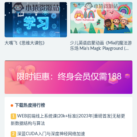
大嘴飞《思维大课包》
少儿英语启蒙动画《Mia的魔法游
乐场 Mia’s Magic Playground (动
画+台词本) 》
下载热度排行榜
WEB前端线上系统课(20k+标准)|2023年|重磅首发|无秘更
1
新数据结构与算法
深蓝CUDA入门与深度神经网络加速
2