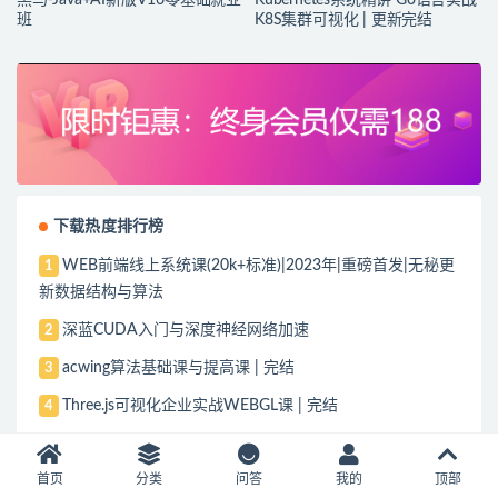
班
K8S集群可视化 | 更新完结
下载热度排行榜
WEB前端线上系统课(20k+标准)|2023年|重磅首发|无秘更
1
新数据结构与算法
深蓝CUDA入门与深度神经网络加速
2
acwing算法基础课与提高课 | 完结
3
Three.js可视化企业实战WEBGL课 | 完结
4
Python全能工程师2022版|价值4788元|重磅首发|完结
5
首页
分类
问答
我的
顶部
Go开发工程师全新版|2022年
6