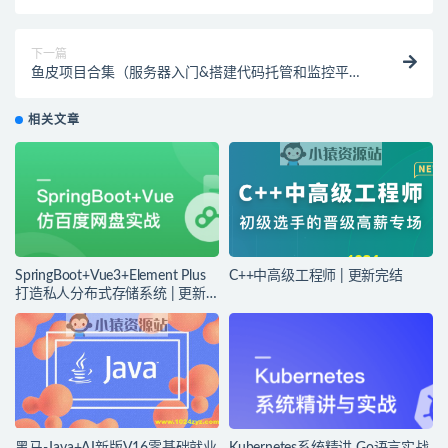
下一篇
鱼皮项目合集（服务器入门&搭建代码托管和监控平
台、鱼泡-伙伴匹配系统、鱼皮OJ-在线判题系统、鱼搜
索-聚合搜索平台、鱼籽-定制化代码生成项目、智能bi
相关文章
）
SpringBoot+Vue3+Element Plus
C++中高级工程师 | 更新完结
打造私人分布式存储系统 | 更新
完结
黑马-Java+AI新版V16零基础就业
Kubernetes系统精讲 Go语言实战