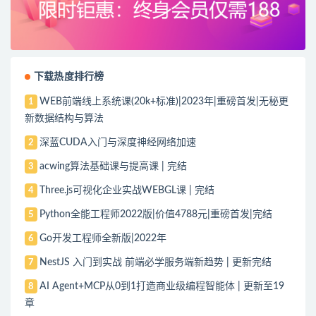
下载热度排行榜
WEB前端线上系统课(20k+标准)|2023年|重磅首发|无秘更
1
新数据结构与算法
深蓝CUDA入门与深度神经网络加速
2
acwing算法基础课与提高课 | 完结
3
Three.js可视化企业实战WEBGL课 | 完结
4
Python全能工程师2022版|价值4788元|重磅首发|完结
5
Go开发工程师全新版|2022年
6
NestJS 入门到实战 前端必学服务端新趋势 | 更新完结
7
AI Agent+MCP从0到1打造商业级编程智能体 | 更新至19
8
章