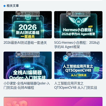
相关文章
2026最新AI测试基础一套通关
SGG-Hermes小白教程：2026必
学的AI Agent框架
小D课堂-全栈AI编辑器Qoder-入
人工智能应用开发之
门到实战-玩转AI编程
QT5OpenCV48 从入门到实战