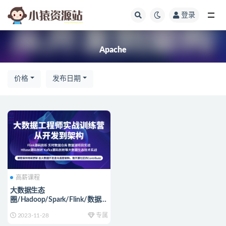
登录
全部
Apache
价格
发布日期
高薪课程
大数据生态
圈/Hadoop/Spark/Flink/数据
仓库/实时分析/推荐系统 视频
2023-11-28
专属
+资料(40G) 价值9800元