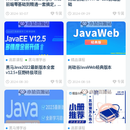
前端零基础到精通一套搞定，专
础
为Java程序员
2024-10-07
专属
2024-09-29
专属
高薪课程
黑马博学谷
精品课程
黑马Java2022最新版本全套
尚硅谷JavaWeb经典版本
v12.5+狂野终极项目
2024-08-30
专属
2024-08-18
专属
黑马博学谷
高薪课程