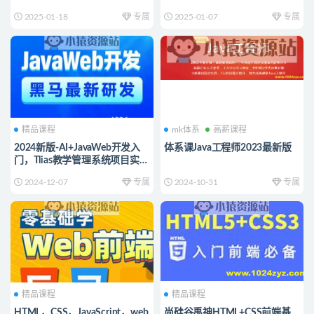
Ethical Hacking Bootcamp 2023
CSS入门到项目实战
2025-01-18
专属
2025-01-07
专属
Zero to Mastery
精品课程
mk体系
高薪课程
2024新版-AI+JavaWeb开发入
体系课Java工程师2023最新版
门，Tlias教学管理系统项目实战
全套视频教程
2024-12-07
专属
2024-10-31
专属
精品课程
精品课程
HTML，CSS，JavaScript，web
尚硅谷禹神HTML+CSS前端基