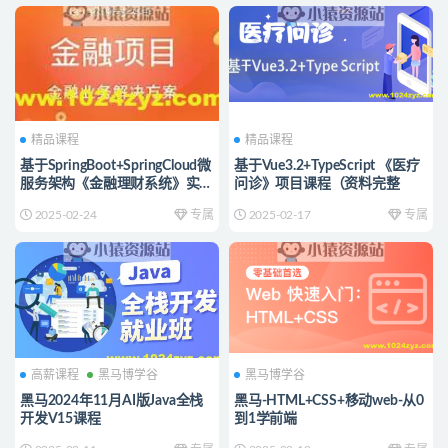
精品课程
精品课程
基于SpringBoot+SpringCloud微
基于Vue3.2+TypeScript 《医疗
服务架构《金融理财系统》实战
问诊》项目课程（资料完整
项目 完整资料
2025-02-24
专属
2025-02-17
专属
高薪课程
黑马博学谷
黑马博学谷
黑马2024年11月AI版Java全栈
黑马-HTML+CSS+移动web-从0
开发V15课程
到1学前端