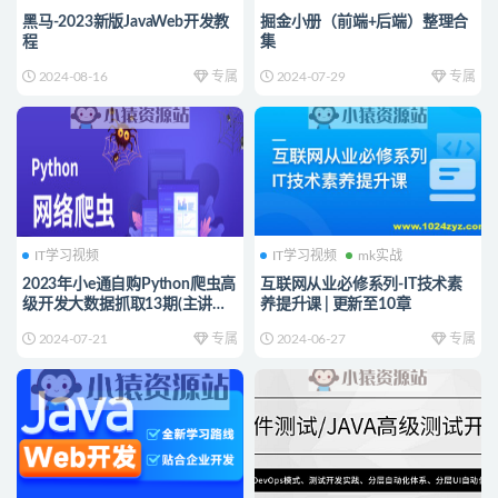
黑马-2023新版JavaWeb开发教
掘金小册（前端+后端）整理合
程
集
2024-08-16
专属
2024-07-29
专属
IT学习视频
IT学习视频
mk实战
2023年小e通自购Python爬虫高
互联网从业必修系列-IT技术素
级开发大数据抓取13期(主讲青
养提升课 | 更新至10章
椒)视频教程带附件
2024-07-21
专属
2024-06-27
专属