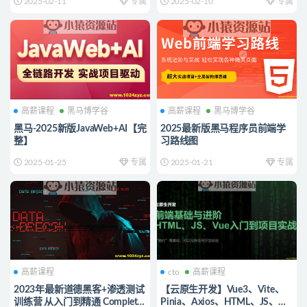
2025-02-11
专属
2025-02-10
专属
高薪课程
黑马博学谷
高薪课程
黑马博学谷
黑马-2025新版JavaWeb+AI【完
2025最新版黑马程序员前端学
整】
习路线图
2025-01-25
专属
2025-01-21
专属
高薪课程
cto
高薪课程
2023年最新道德黑客+渗透测试
【云原生开发】Vue3、Vite、
训练营 从入门到精通 Complete
Pinia、Axios、HTML、JS、