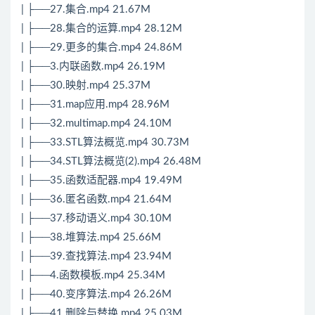
| ├──27.集合.mp4 21.67M
| ├──28.集合的运算.mp4 28.12M
| ├──29.更多的集合.mp4 24.86M
| ├──3.内联函数.mp4 26.19M
| ├──30.映射.mp4 25.37M
| ├──31.map应用.mp4 28.96M
| ├──32.multimap.mp4 24.10M
| ├──33.STL
算法
概览.mp4 30.73M
| ├──34.STL
算法
概览(2).mp4 26.48M
| ├──35.函数适配器.mp4 19.49M
| ├──36.匿名函数.mp4 21.64M
| ├──37.移动语义.mp4 30.10M
| ├──38.堆算法.mp4 25.66M
| ├──39.查找算法.mp4 23.94M
| ├──4.函数模板.mp4 25.34M
| ├──40.变序算法.mp4 26.26M
| ├──41.删除与替换.mp4 25.03M