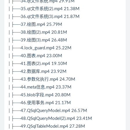
| ├──34.qt文件系统.mp4 29.91M
| ├──35.qt文件系统(2).mp4 21.38M
| ├──36.qt文件系统(3).mp4 21.87M
| ├──37.绘图.mp4 25.79M
| ├──38.绘图(2).mp4 20.81M
| ├──39.绘图(3).mp4 26.48M
| ├──4.lock_guard.mp4 25.22M
| ├──40.图表.mp4 23.00M
| ├──41.图表(2).mp4 19.10M
| ├──42.数据库.mp4 23.92M
| ├──43.参数化执行.mp4 24.70M
| ├──44.meta信息.mp4 23.37M
| ├──45.blob字段.mp4 20.80M
| ├──46.使用事务.mp4 21.17M
| ├──47.QSqlQueryModel.mp4 26.57M
| ├──48.QSqlQueryModel(2).mp4 23.41M
| ├──49.QSqlTableModel.mp4 27.28M