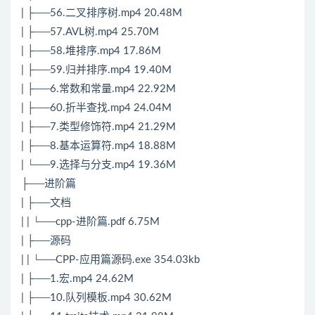
| ├──56.二叉排序树.mp4 20.48M
| ├──57.AVL树.mp4 25.70M
| ├──58.堆排序.mp4 17.86M
| ├──59.归并排序.mp4 19.40M
| ├──6.常数和常量.mp4 22.92M
| ├──60.折半查找.mp4 24.04M
| ├──7.类型修饰符.mp4 21.29M
| ├──8.基本运算符.mp4 18.88M
| └──9.选择与分支.mp4 19.36M
├──进阶篇
| ├──文档
| | └──cpp-进阶篇.pdf 6.75M
| ├──源码
| | └──CPP-应用篇源码.exe 354.03kb
| ├──1.宏.mp4 24.62M
| ├──10.队列模板.mp4 30.62M