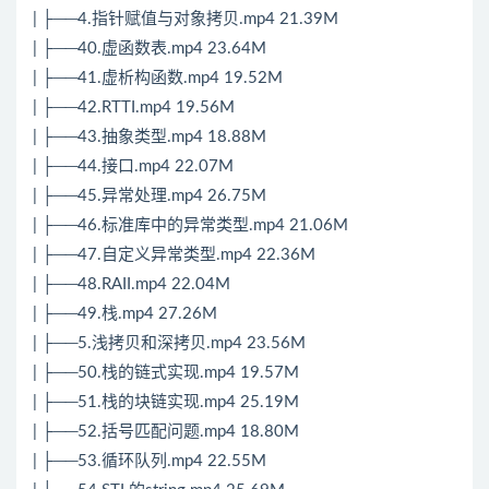
| ├──4.指针赋值与对象拷贝.mp4 21.39M
| ├──40.虚函数表.mp4 23.64M
| ├──41.虚析构函数.mp4 19.52M
| ├──42.RTTI.mp4 19.56M
| ├──43.抽象类型.mp4 18.88M
| ├──44.接口.mp4 22.07M
| ├──45.异常处理.mp4 26.75M
| ├──46.标准库中的异常类型.mp4 21.06M
| ├──47.自定义异常类型.mp4 22.36M
| ├──48.RAII.mp4 22.04M
| ├──49.栈.mp4 27.26M
| ├──5.浅拷贝和深拷贝.mp4 23.56M
| ├──50.栈的链式实现.mp4 19.57M
| ├──51.栈的块链实现.mp4 25.19M
| ├──52.括号匹配问题.mp4 18.80M
| ├──53.循环队列.mp4 22.55M