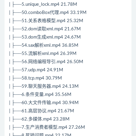
| ├──5.unique_lock.mp4 21.78M
| ├──50.comboBox代理.mp4 33.19M
| ├──51.关系表格模型.mp4 25.32M
| ├──52.dom读取xml.mp4 21.67M
| ├──53.dom生成xml.mp4 24.67M
| ├──54.sax解析xml.mp4 36.85M
| ├──55.流解析xml.mp4 26.39M
| ├──56.网络编程导引.mp4 26.50M
| ├──57.udp.mp4 24.91M
| ├──58.tcp.mp4 30.79M
| ├──59.聊天服务器.mp4 24.13M
| ├──6.条件变量.mp4 35.56M
| ├──60.大文件传输.mp4 30.94M
| ├──61.高层协议.mp4 21.67M
| ├──62.多媒体.mp4 23.28M
| ├──7.生产消费者模型.mp4 27.26M
| ├──8.死锁问题.mp4 22.17M