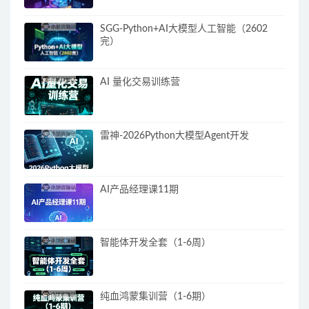
SGG-Python+AI大模型人工智能（2602
完）
AI 量化交易训练营
雷神-2026Python大模型Agent开发
AI产品经理课11期
智能体开发全套（1-6周）
纯血鸿蒙集训营（1-6期）