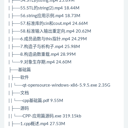
| ├──54.STL的string.mp4 25.69M
| ├──55.STL的string(2).mp4 18.44M
| ├──56.string应用示例.mp4 18.73M
| ├──57.标准库的cin和cout.mp4 24.66M
| ├──58.标准输入输出重定向.mp4 20.62M
| ├──6.成员函数与this指针.mp4 24.29M
| ├──7.构造子与析构子.mp4 25.98M
| ├──8.构造函数重载.mp4 28.99M
| └──9.对象生存期.mp4 24.60M
├──基础篇
| ├──软件
| | └──qt-opensource-windows-x86-5.9.5.exe 2.35G
| ├──文档
| | └──cpp基础篇.pdf 9.55M
| ├──源码
| | └──CPP-应用篇源码.exe 319.15kb
| ├──1.cpp概述.mp4 27.53M