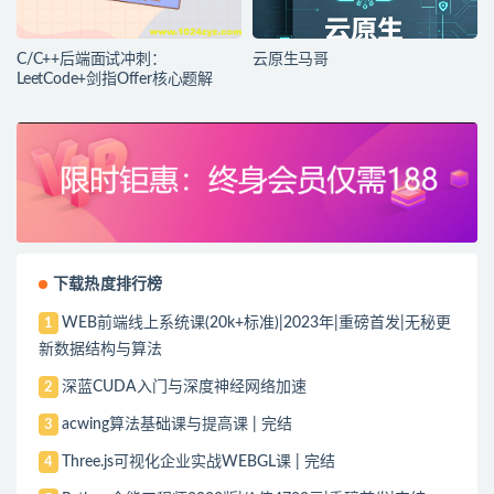
C/C++后端面试冲刺：
云原生马哥
LeetCode+剑指Offer核心题解
下载热度排行榜
WEB前端线上系统课(20k+标准)|2023年|重磅首发|无秘更
1
新数据结构与算法
深蓝CUDA入门与深度神经网络加速
2
acwing算法基础课与提高课 | 完结
3
Three.js可视化企业实战WEBGL课 | 完结
4