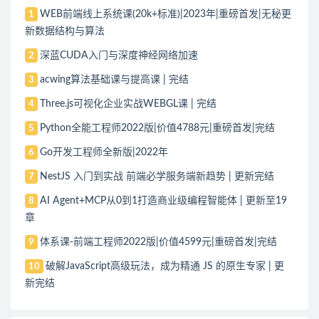
WEB前端线上系统课(20k+标准)|2023年|重磅首发|无秘更
1
新数据结构与算法
深蓝CUDA入门与深度神经网络加速
2
acwing算法基础课与提高课 | 完结
3
Three.js可视化企业实战WEBGL课 | 完结
4
Python全能工程师2022版|价值4788元|重磅首发|完结
5
Go开发工程师全新版|2022年
6
NestJS 入门到实战 前端必学服务端新趋势 | 更新完结
7
AI Agent+MCP从0到1打造商业级编程智能体 | 更新至19
8
章
体系课-前端工程师2022版|价值4599元|重磅首发|完结
9
破解JavaScript高级玩法，成为精通 JS 的原生专家 | 更
10
新完结