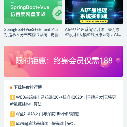
SpringBoot+Vue3+Element Plus
AI产品经理系统实训课｜墨刀原
打造私人分布式存储系统 | 更新
型设计+大模型底层原理等，AI产
完结
品落地实战教程
下载热度排行榜
WEB前端线上系统课(20k+标准)|2023年|重磅首发|无秘更
1
新数据结构与算法
深蓝CUDA入门与深度神经网络加速
2
acwing算法基础课与提高课 | 完结
3