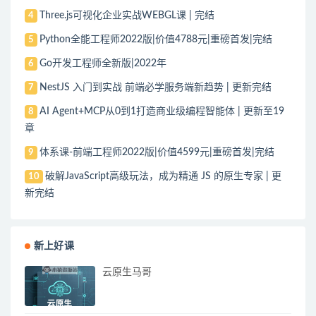
Three.js可视化企业实战WEBGL课 | 完结
4
Python全能工程师2022版|价值4788元|重磅首发|完结
5
Go开发工程师全新版|2022年
6
NestJS 入门到实战 前端必学服务端新趋势 | 更新完结
7
AI Agent+MCP从0到1打造商业级编程智能体 | 更新至19
8
章
体系课-前端工程师2022版|价值4599元|重磅首发|完结
9
破解JavaScript高级玩法，成为精通 JS 的原生专家 | 更
10
新完结
新上好课
云原生马哥