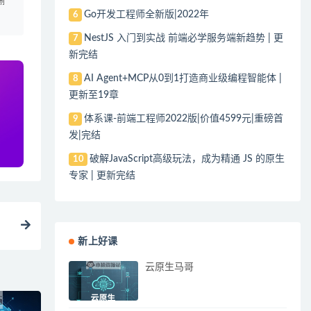
删
Go开发工程师全新版|2022年
6
NestJS 入门到实战 前端必学服务端新趋势 | 更
7
新完结
AI Agent+MCP从0到1打造商业级编程智能体 |
8
更新至19章
体系课-前端工程师2022版|价值4599元|重磅首
9
发|完结
破解JavaScript高级玩法，成为精通 JS 的原生
10
专家 | 更新完结
新上好课
云原生马哥