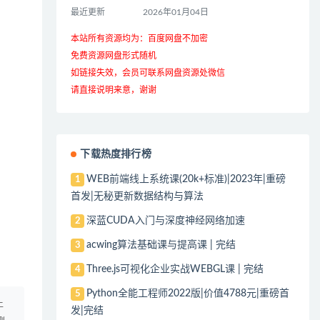
最近更新
2026年01月04日
本站所有资源均为：百度网盘不加密
免费资源网盘形式随机
如链接失效，会员可联系网盘资源处微信
请直接说明来意，谢谢
下载热度排行榜
WEB前端线上系统课(20k+标准)|2023年|重磅
1
首发|无秘更新数据结构与算法
深蓝CUDA入门与深度神经网络加速
2
acwing算法基础课与提高课 | 完结
3
Three.js可视化企业实战WEBGL课 | 完结
4
Python全能工程师2022版|价值4788元|重磅首
5
上
发|完结