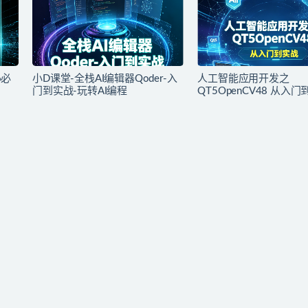
6必
小D课堂-全栈AI编辑器Qoder-入
人工智能应用开发之
门到实战-玩转AI编程
QT5OpenCV48 从入