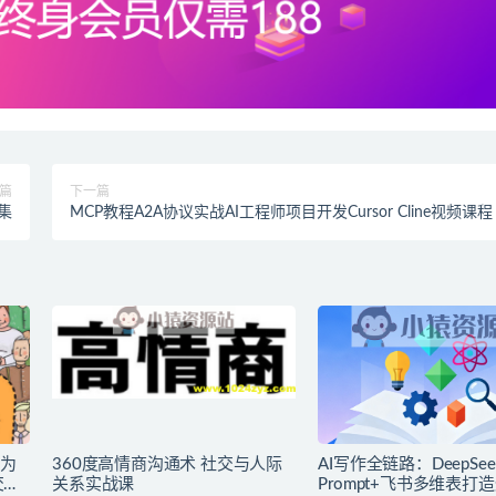
篇
下一篇
集
MCP教程A2A协议实战AI工程师项目开发Cursor Cline视频课程
成为
360度高情商沟通术 社交与人际
AI写作全链路：DeepSe
交中
关系实战课
Prompt+飞书多维表打