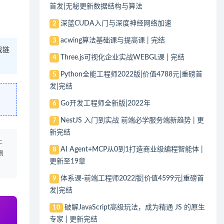
首发|无秘更新数据结构与算法
深蓝CUDA入门与深度神经网络加速
2
acwing算法基础课与提高课 | 完结
3
找链
Three.js可视化企业实战WEBGL课 | 完结
4
Python全能工程师2022版|价值4788元|重磅首
5
发|完结
Go开发工程师全新版|2022年
6
NestJS 入门到实战 前端必学服务端新趋势 | 更
7
新完结
上
AI Agent+MCP从0到1打造商业级编程智能体 |
8
删
更新至19章
体系课-前端工程师2022版|价值4599元|重磅首
9
发|完结
破解JavaScript高级玩法，成为精通 JS 的原生
10
专家 | 更新完结