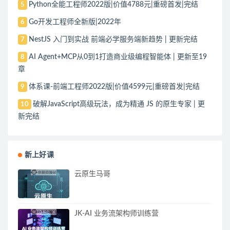
Python全能工程师2022版|价值4788元|重磅首发|完结
5
Go开发工程师全新版|2022年
6
NestJS 入门到实战 前端必学服务端新趋势 | 更新完结
7
AI Agent+MCP从0到1打造商业级编程智能体 | 更新至19
8
章
体系课-前端工程师2022版|价值4599元|重磅首发|完结
9
破解JavaScript高级玩法，成为精通 JS 的原生专家 | 更
10
新完结
新上好课
云原生马哥
JK-AI 业务流架构师训练营