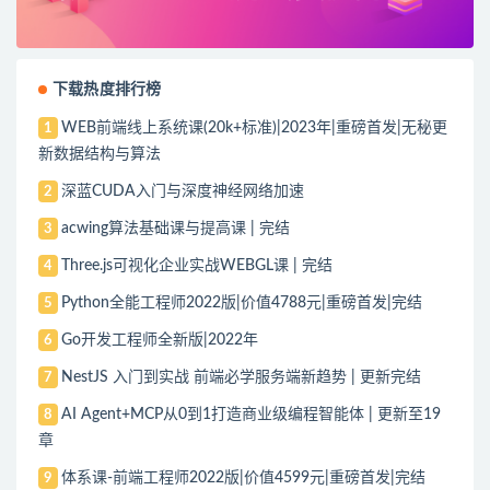
下载热度排行榜
WEB前端线上系统课(20k+标准)|2023年|重磅首发|无秘更
1
新数据结构与算法
深蓝CUDA入门与深度神经网络加速
2
acwing算法基础课与提高课 | 完结
3
Three.js可视化企业实战WEBGL课 | 完结
4
Python全能工程师2022版|价值4788元|重磅首发|完结
5
Go开发工程师全新版|2022年
6
NestJS 入门到实战 前端必学服务端新趋势 | 更新完结
7
AI Agent+MCP从0到1打造商业级编程智能体 | 更新至19
8
章
体系课-前端工程师2022版|价值4599元|重磅首发|完结
9