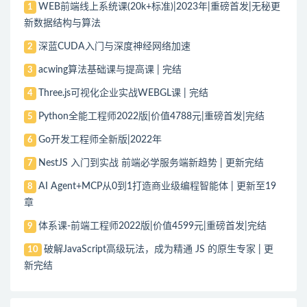
WEB前端线上系统课(20k+标准)|2023年|重磅首发|无秘更
1
新数据结构与算法
深蓝CUDA入门与深度神经网络加速
2
acwing算法基础课与提高课 | 完结
3
Three.js可视化企业实战WEBGL课 | 完结
4
Python全能工程师2022版|价值4788元|重磅首发|完结
5
Go开发工程师全新版|2022年
6
NestJS 入门到实战 前端必学服务端新趋势 | 更新完结
7
AI Agent+MCP从0到1打造商业级编程智能体 | 更新至19
8
章
体系课-前端工程师2022版|价值4599元|重磅首发|完结
9
破解JavaScript高级玩法，成为精通 JS 的原生专家 | 更
10
新完结