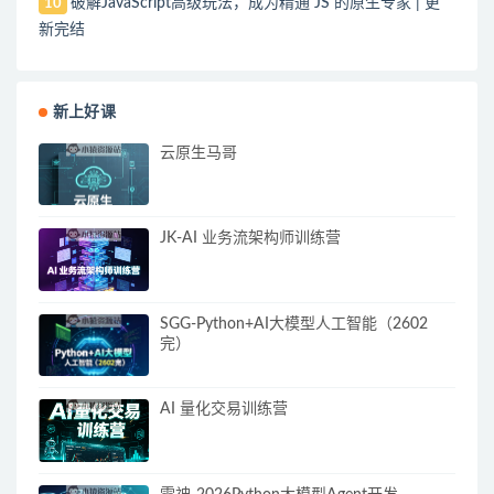
破解JavaScript高级玩法，成为精通 JS 的原生专家 | 更
10
新完结
新上好课
云原生马哥
JK-AI 业务流架构师训练营
SGG-Python+AI大模型人工智能（2602
完）
AI 量化交易训练营