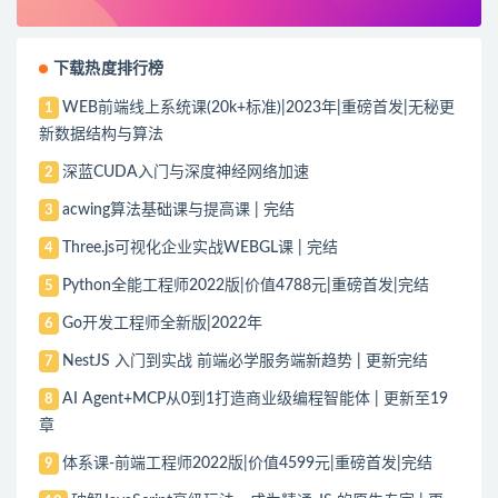
下载热度排行榜
WEB前端线上系统课(20k+标准)|2023年|重磅首发|无秘更
1
新数据结构与算法
深蓝CUDA入门与深度神经网络加速
2
acwing算法基础课与提高课 | 完结
3
Three.js可视化企业实战WEBGL课 | 完结
4
Python全能工程师2022版|价值4788元|重磅首发|完结
5
Go开发工程师全新版|2022年
6
NestJS 入门到实战 前端必学服务端新趋势 | 更新完结
7
AI Agent+MCP从0到1打造商业级编程智能体 | 更新至19
8
章
体系课-前端工程师2022版|价值4599元|重磅首发|完结
9