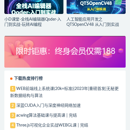
小D课堂-全栈AI编辑器Qoder-入
人工智能应用开发之
门到实战-玩转AI编程
QT5OpenCV48 从入门到实战
下载热度排行榜
WEB前端线上系统课(20k+标准)|2023年|重磅首发|无秘更
1
新数据结构与算法
深蓝CUDA入门与深度神经网络加速
2
acwing算法基础课与提高课 | 完结
3
Three.js可视化企业实战WEBGL课 | 完结
4