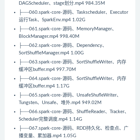
DAGScheduler、stage划分.mp4 984.35M
├──060.spark-core-源码、Taskscheduler、Executor
运行Task、
Spark
Env.mp4 1.02G
├──061.spark-core-源码、MemoryManager、
BlockManager.mp4 998.40M
├──062.spark-core-源码、Dependency、
SortShuffleManager.mp4 1.00G
├──063.spark-core-源码、SortShuffleWriter、内存
缓冲区buffer.mp4 997.70M
├──064.spark-core-源码、SortShuffleWriter、内存
缓冲区buffer.mp4 1.17G
├──065.spark-core-源码、UnsafeShufleWriter、
Tungsten、Unsafe、堆外.mp4 949.02M
├──066.spark-core-源码、ShuffleReader、Tracker、
Scheduler完整调度.mp4 1.14G
├──067.spark-core-源码、RDD持久化、检查点、广
播变量、累加器.mp4 1.05G