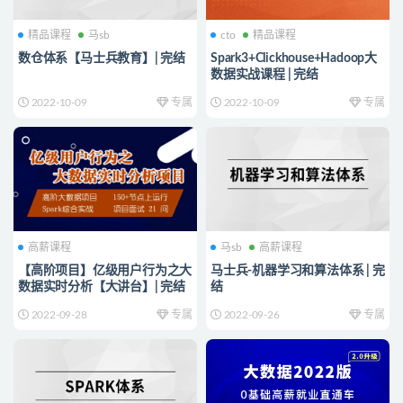
精品课程
马sb
cto
精品课程
数仓体系【马士兵教育】| 完结
Spark3+Clickhouse+Hadoop大
数据实战课程 | 完结
2022-10-09
专属
2022-10-09
专属
高薪课程
马sb
高薪课程
【高阶项目】亿级用户行为之大
马士兵-机器学习和算法体系 | 完
数据实时分析【大讲台】| 完结
结
2022-09-28
专属
2022-09-26
专属