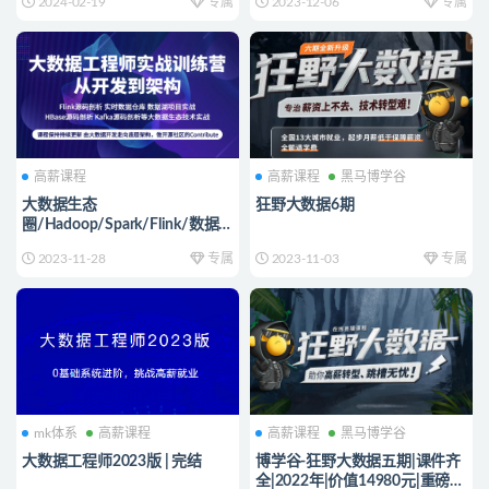
2024-02-19
专属
2023-12-06
专属
高薪课程
高薪课程
黑马博学谷
大数据生态
狂野大数据6期
圈/Hadoop/Spark/Flink/数据
仓库/实时分析/推荐系统 视频
2023-11-28
专属
2023-11-03
专属
+资料(40G) 价值9800元
mk体系
高薪课程
高薪课程
黑马博学谷
大数据工程师2023版 | 完结
博学谷-狂野大数据五期|课件齐
全|2022年|价值14980元|重磅首