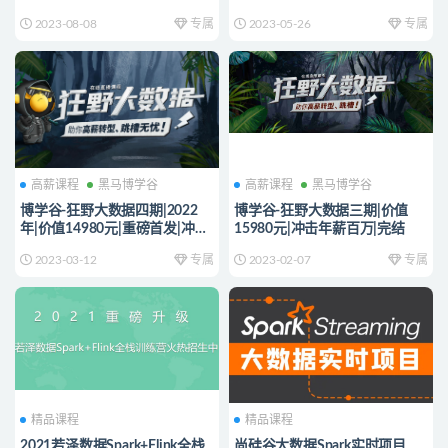
发|冲击年薪百万|完结
2023-08-08
专属
2023-05-26
专属
高薪课程
黑马博学谷
高薪课程
黑马博学谷
博学谷-狂野大数据四期|2022
博学谷-狂野大数据三期|价值
年|价值14980元|重磅首发|冲击
15980元|冲击年薪百万|完结
年薪百万|完结
2023-03-12
专属
2023-02-07
专属
精品课程
精品课程
2021若泽数据Spark+Flink全栈
尚硅谷大数据Spark实时项目