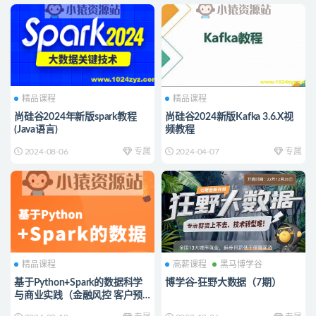
精品课程
精品课程
尚硅谷2024年新版spark教程
尚硅谷2024新版Kafka 3.6.X视
(Java语言)
频教程
2024-08-06
专属
2024-04-07
专属
精品课程
高薪课程
黑马博学谷
基于Python+Spark的数据科学
博学谷-狂野大数据（7期）
与商业实践（金融风控 客户预
警 信用评分卡 企业内训）