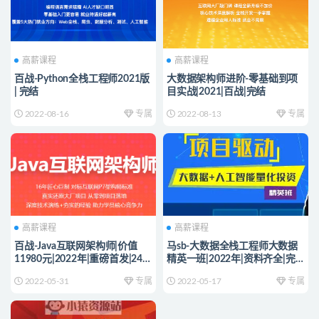
高薪课程
高薪课程
百战-Python全栈工程师2021版
大数据架构师进阶-零基础到项
| 完结
目实战|2021|百战|完结
2022-08-16
专属
2022-08-13
专属
高薪课程
高薪课程
百战-Java互联网架构师|价值
马sb-大数据全栈工程师大数据
11980元|2022年|重磅首发|24阶
精英一班|2022年|资料齐全|完
段完结
结
2022-05-31
专属
2022-05-17
专属