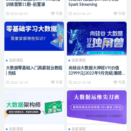
训练营第11期–前置课
Spark Streaming
2023-02-07
专属
2023-01-27
专属
高薪课程
高薪课程
大数据零基础入门高薪就业教程
尚硅谷大数据大神班V9|价值
| 完结
22999元|2022年9月完结|重磅
首发|完结
2022-12-31
专属
2022-12-08
专属
高薪课程
高薪课程