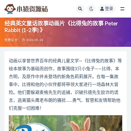
登录
全部
经典英文童话故事动画片《比得兔的故事 Peter
Rabbit (1-2季) 》
免费综合
2026-01-24
动画以享誉世界百年的经典儿童文学—《比得兔的故事》等
绘本故事为基础而创作，故事围绕3只小兔子——比得、本
杰明，及原作中并未登场的新角色莉莉展开。在每一集故
事中，比得和他的小伙伴都将带领大家进行一场森林大冒
险。他们要躲避麦格先生的追捕，识破托德先生狡诈的谎
言，逃离猫头鹰老布朗的骚扰……勇气、智慧和友情帮助他
们克服一切困难！