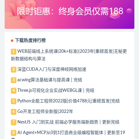
下载热度排行榜
WEB前端线上系统课(20k+标准)|2023年|重磅首发|无秘更
1
新数据结构与算法
深蓝CUDA入门与深度神经网络加速
2
acwing算法基础课与提高课 | 完结
3
Three.js可视化企业实战WEBGL课 | 完结
4
Python全能工程师2022版|价值4788元|重磅首发|完结
5
Go开发工程师全新版|2022年
6
NestJS 入门到实战 前端必学服务端新趋势 | 更新完结
7
AI Agent+MCP从0到1打造商业级编程智能体 | 更新至19
8