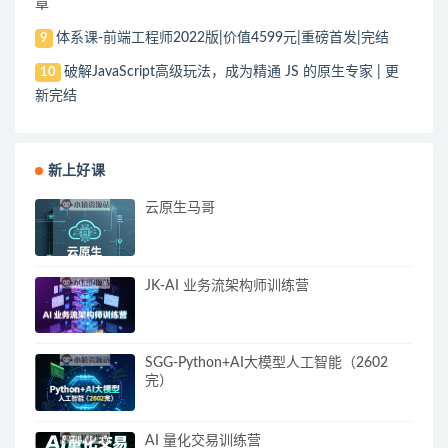
章
体系课-前端工程师2022版|价值4599元|重磅首发|完结
9
破解JavaScript高级玩法，成为精通 JS 的原生专家 | 更
10
新完结
新上好课
云原生马哥
JK-AI 业务流架构师训练营
SGG-Python+AI大模型人工智能（2602
完）
AI 量化交易训练营