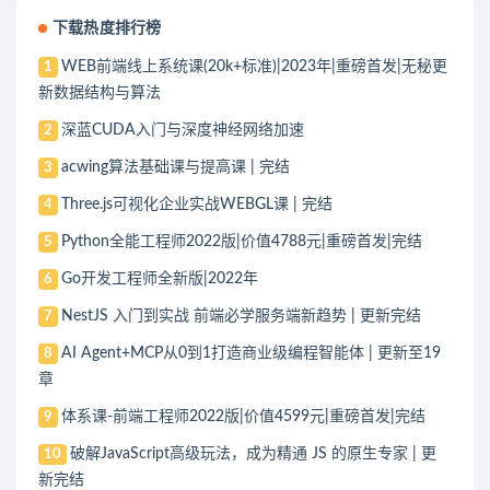
下载热度排行榜
WEB前端线上系统课(20k+标准)|2023年|重磅首发|无秘更
1
新数据结构与算法
深蓝CUDA入门与深度神经网络加速
2
acwing算法基础课与提高课 | 完结
3
Three.js可视化企业实战WEBGL课 | 完结
4
Python全能工程师2022版|价值4788元|重磅首发|完结
5
Go开发工程师全新版|2022年
6
NestJS 入门到实战 前端必学服务端新趋势 | 更新完结
7
AI Agent+MCP从0到1打造商业级编程智能体 | 更新至19
8
章
体系课-前端工程师2022版|价值4599元|重磅首发|完结
9
破解JavaScript高级玩法，成为精通 JS 的原生专家 | 更
10
新完结