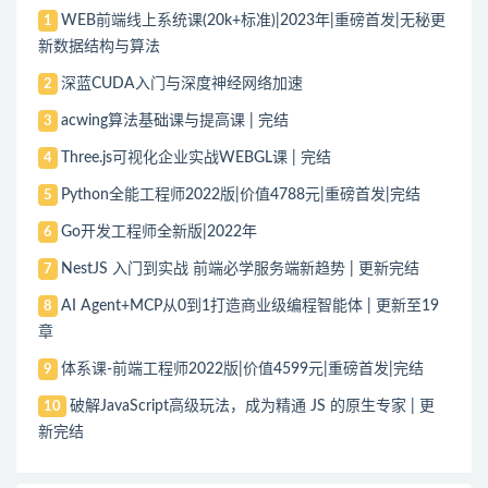
WEB前端线上系统课(20k+标准)|2023年|重磅首发|无秘更
1
新数据结构与算法
深蓝CUDA入门与深度神经网络加速
2
acwing算法基础课与提高课 | 完结
3
Three.js可视化企业实战WEBGL课 | 完结
4
Python全能工程师2022版|价值4788元|重磅首发|完结
5
Go开发工程师全新版|2022年
6
NestJS 入门到实战 前端必学服务端新趋势 | 更新完结
7
AI Agent+MCP从0到1打造商业级编程智能体 | 更新至19
8
章
体系课-前端工程师2022版|价值4599元|重磅首发|完结
9
破解JavaScript高级玩法，成为精通 JS 的原生专家 | 更
10
新完结