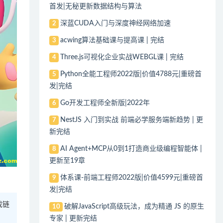
首发|无秘更新数据结构与算法
深蓝CUDA入门与深度神经网络加速
2
acwing算法基础课与提高课 | 完结
3
Three.js可视化企业实战WEBGL课 | 完结
4
Python全能工程师2022版|价值4788元|重磅首
5
发|完结
Go开发工程师全新版|2022年
6
NestJS 入门到实战 前端必学服务端新趋势 | 更
7
新完结
AI Agent+MCP从0到1打造商业级编程智能体 |
8
更新至19章
体系课-前端工程师2022版|价值4599元|重磅首
9
发|完结
找链
破解JavaScript高级玩法，成为精通 JS 的原生
10
专家 | 更新完结