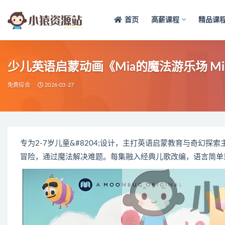
首页
高薪课程
精品课
全部
少儿英语启蒙动画《Mia的魔法游乐场 Mia’s M
免费综合
2026-03-27
专为2-7岁儿童&#8204;设计，主打英语启蒙教育与奇幻探索主题&#8
冒险，通过魔法解决难题。每集融入经典儿歌改编，语言简单