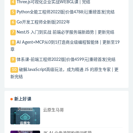
Three.js可视化企业实战WEBGL课 | 完结
4
Python全能工程师2022版|价值4788元|重磅首发|完结
5
Go开发工程师全新版|2022年
6
NestJS 入门到实战 前端必学服务端新趋势 | 更新完结
7
AI Agent+MCP从0到1打造商业级编程智能体 | 更新至19
8
章
体系课-前端工程师2022版|价值4599元|重磅首发|完结
9
破解JavaScript高级玩法，成为精通 JS 的原生专家 | 更
10
新完结
新上好课
云原生马哥