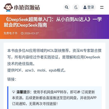
登录
全部
《DeepSeek超简单入门：从小白到AI达人》一学
就会的DeepSeek指南
免费电子书
2026-03-27
本书由多位AI应用领域的KOL联袂推荐，资深AI专家联合撰
写，所有内容经过作者实践验证，是理解和应用DeepSeek
技术的绝佳指南。
提供PDF、azw3、mobi、epub格式。
链接：
💡
温馨提示：
使用手机网盘APP转存，即可🎁 订阅更新
本资源。后续更新都会直接推送至您的网盘，并收到APP
订阅通知，无需再次寻找链接！