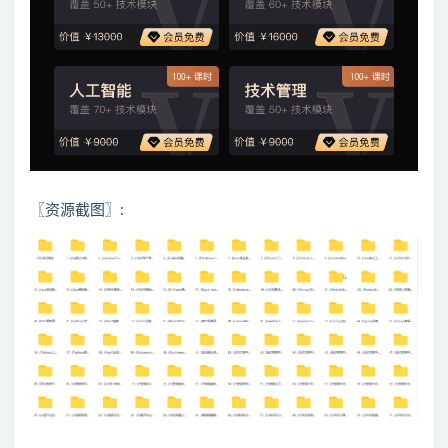
〖资源截图〗: