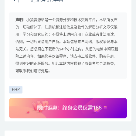
| └──8_.mp4 37.44M
声明：
小猿资源站是一个资源分享和技术交流平台，本站所发布
的一切破解补丁、注册机和注册信息及软件的解密分析文章仅限
用于学习和研究目的；不得将上述内容用于商业或者非法用途，
否则，一切后果请用户自负。本站信息来自网络，版权争议与本
站无关。您必须在下载后的24个小时之内，从您的电脑中彻底删
除上述内容。如果您喜欢该程序，请支持正版软件，购买注册，
得到更好的正版服务。如若本站内容侵犯了原著者的合法权益，
可联系我们进行处理。
PHP