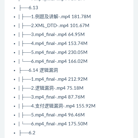
├──6.13
| ├──1.例题及讲解-.mp4 181.78M
| ├──2.XML_DTD-.mp4 101.67M
| ├──3.mp4_final-.mp4 64.95M
| ├──4.mp4_final-.mp4 153.74M
| ├──5.mp4_final-.mp4 230.05M
| └──6.mp4_final-.mp4 166.02M
├──6.14 逻辑漏洞
| ├──1.mp4_final-.mp4 212.92M
| ├──2.逻辑漏洞-.mp4 75.18M
| ├──3.mp4_final-.mp4 87.76M
| ├──4.支付逻辑漏洞-.mp4 155.92M
| ├──5.mp4_final-.mp4 96.46M
| └──6.mp4_final-.mp4 175.50M
├──6.2