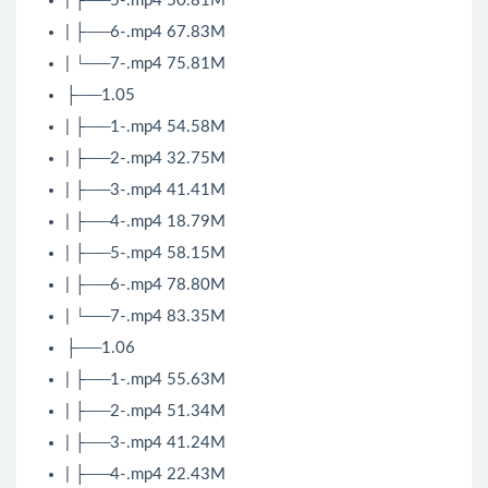
| ├──5-.mp4 50.81M
| ├──6-.mp4 67.83M
| └──7-.mp4 75.81M
├──1.05
| ├──1-.mp4 54.58M
| ├──2-.mp4 32.75M
| ├──3-.mp4 41.41M
| ├──4-.mp4 18.79M
| ├──5-.mp4 58.15M
| ├──6-.mp4 78.80M
| └──7-.mp4 83.35M
├──1.06
| ├──1-.mp4 55.63M
| ├──2-.mp4 51.34M
| ├──3-.mp4 41.24M
| ├──4-.mp4 22.43M