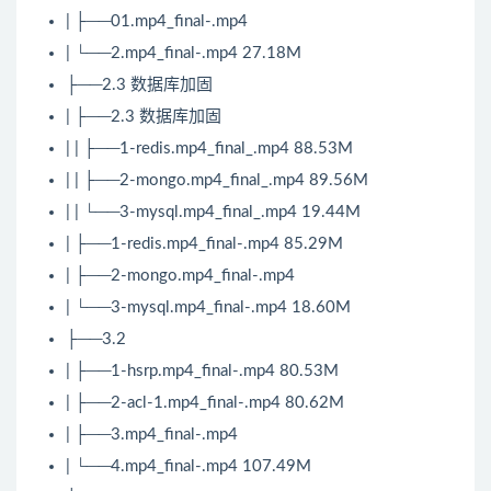
| ├──01.mp4_final-.mp4
| └──2.mp4_final-.mp4 27.18M
├──2.3 数据库加固
| ├──2.3 数据库加固
| | ├──1-redis.mp4_final_.mp4 88.53M
| | ├──2-mongo.mp4_final_.mp4 89.56M
| | └──3-mysql.mp4_final_.mp4 19.44M
| ├──1-redis.mp4_final-.mp4 85.29M
| ├──2-mongo.mp4_final-.mp4
| └──3-mysql.mp4_final-.mp4 18.60M
├──3.2
| ├──1-hsrp.mp4_final-.mp4 80.53M
| ├──2-acl-1.mp4_final-.mp4 80.62M
| ├──3.mp4_final-.mp4
| └──4.mp4_final-.mp4 107.49M