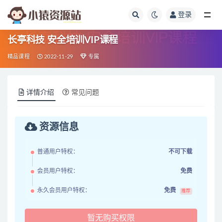
登录
全部
长亭科技 安全培训VIP课程
精品课程
2022-11-29
专属
详情介绍
常见问题
资源信息
普通用户特权：
不可下载
会员用户特权：
免费
永久会员用户特权：
免费
推荐
暂无购买权限