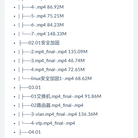
| ├──4-.mp4 86.92M
| ├──5-.mp4 75.21M
| ├──6-.mp4 84.23M
| └──7-.mp4 148.33M
├──02.01安全加固
| ├──2.mp4_final-.mp4 135.09M
| ├──3.mp4_final-.mp4 46.74M
| ├──4.mp4_final-.mp4 72.65M
| └──linux安全加固1-.mp4 68.62M
├──03.01
| ├──01交换机.mp4_final-.mp4 91.86M
| ├──02路由器.mp4_final-.mp4
| ├──3-vlan.mp4_final-.mp4 136.36M
| └──4-vtp.mp4_final-.mp4
├──04.01