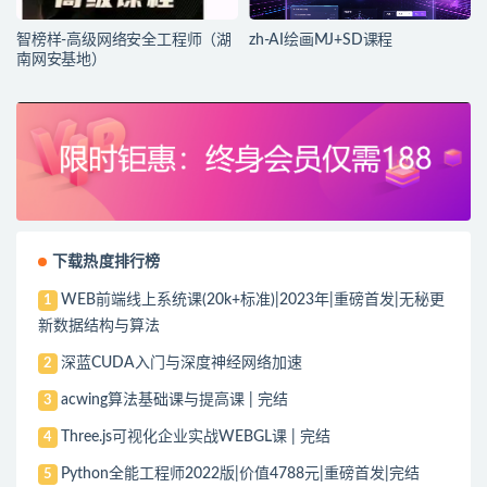
智榜样-高级网络安全工程师（湖
zh-AI绘画MJ+SD课程
南网安基地）
下载热度排行榜
WEB前端线上系统课(20k+标准)|2023年|重磅首发|无秘更
1
新数据结构与算法
深蓝CUDA入门与深度神经网络加速
2
acwing算法基础课与提高课 | 完结
3
Three.js可视化企业实战WEBGL课 | 完结
4
Python全能工程师2022版|价值4788元|重磅首发|完结
5