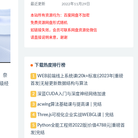
最近更新
2022年11月29日
本站所有资源均为：百度网盘不加密
免费资源网盘形式随机
如链接失效，会员可联系网盘资源处微信
请直接说明来意，谢谢
下载热度排行榜
。奈
WEB前端线上系统课(20k+标准)|2023年|重磅
1
首发|无秘更新数据结构与算法
业级经
深蓝CUDA入门与深度神经网络加速
2
acwing算法基础课与提高课 | 完结
3
Three.js可视化企业实战WEBGL课 | 完结
4
Python全能工程师2022版|价值4788元|重磅首
5
发|完结