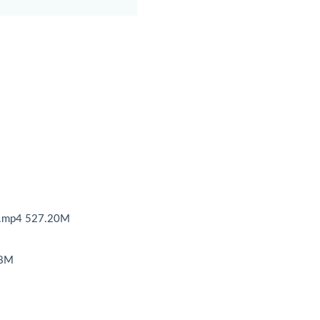
v.mp4 527.20M
8M