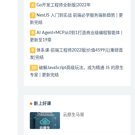
Go开发工程师全新版|2022年
6
NestJS 入门到实战 前端必学服务端新趋势 | 更
7
新完结
AI Agent+MCP从0到1打造商业级编程智能体 |
8
更新至19章
体系课-前端工程师2022版|价值4599元|重磅首
9
发|完结
破解JavaScript高级玩法，成为精通 JS 的原生
10
专家 | 更新完结
新上好课
云原生马哥