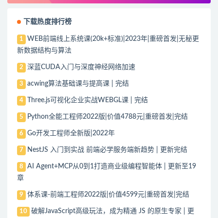
下载热度排行榜
WEB前端线上系统课(20k+标准)|2023年|重磅首发|无秘更
1
新数据结构与算法
深蓝CUDA入门与深度神经网络加速
2
acwing算法基础课与提高课 | 完结
3
Three.js可视化企业实战WEBGL课 | 完结
4
Python全能工程师2022版|价值4788元|重磅首发|完结
5
Go开发工程师全新版|2022年
6
NestJS 入门到实战 前端必学服务端新趋势 | 更新完结
7
AI Agent+MCP从0到1打造商业级编程智能体 | 更新至19
8
章
体系课-前端工程师2022版|价值4599元|重磅首发|完结
9
破解JavaScript高级玩法，成为精通 JS 的原生专家 | 更
10